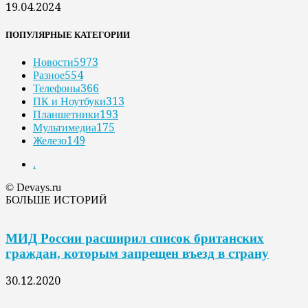
19.04.2024
ПОПУЛЯРНЫЕ КАТЕГОРИИ
Новости
5973
Разное
554
Телефоны
366
ПК и Ноутбуки
313
Планшетники
193
Мультимедиа
175
Железо
149
.
© Devays.ru
БОЛЬШЕ ИСТОРИЙ
МИД России расширил список британских
граждан, которым запрещен въезд в страну
30.12.2020