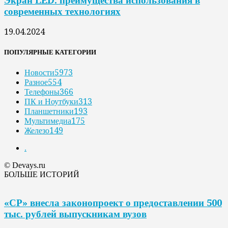
Экран LED: преимущества использования в
современных технологиях
19.04.2024
ПОПУЛЯРНЫЕ КАТЕГОРИИ
Новости
5973
Разное
554
Телефоны
366
ПК и Ноутбуки
313
Планшетники
193
Мультимедиа
175
Железо
149
.
© Devays.ru
БОЛЬШЕ ИСТОРИЙ
«СР» внесла законопроект о предоставлении 500
тыс. рублей выпускникам вузов