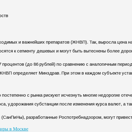
ходимых и важнейших препаратов (ЖНВП). Так, выросла цена н
сятся к сегменту дешевых и могут быть вытеснены более доро
7 процентов (до 86 рублей) по сравнению с аналогичным пери
а ЖНВП определяет Минздрав. При этом в каждом субъекте уст
о постепенно с рынка рискуют исчезнуть многие недорогие оте
са, удорожания субстанции после изменения курса валют, а та
ы (СанПиНы), разработанные Роспотребнадзором, могут привест
тиры в Москве