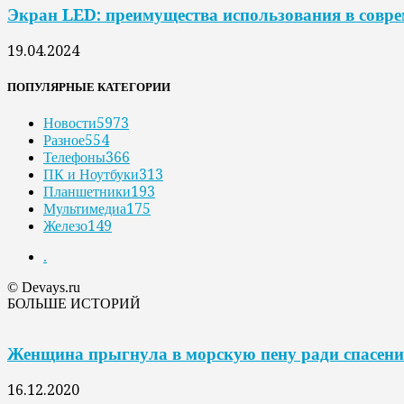
Экран LED: преимущества использования в совр
19.04.2024
ПОПУЛЯРНЫЕ КАТЕГОРИИ
Новости
5973
Разное
554
Телефоны
366
ПК и Ноутбуки
313
Планшетники
193
Мультимедиа
175
Железо
149
.
© Devays.ru
БОЛЬШЕ ИСТОРИЙ
Женщина прыгнула в морскую пену ради спасения
16.12.2020