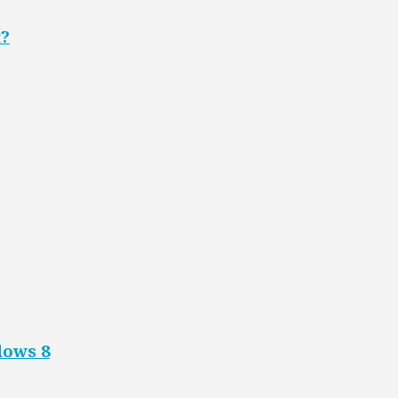
я?
dows 8