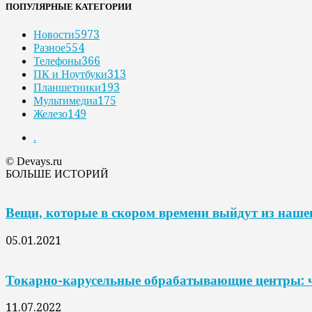
ПОПУЛЯРНЫЕ КАТЕГОРИИ
Новости
5973
Разное
554
Телефоны
366
ПК и Ноутбуки
313
Планшетники
193
Мультимедиа
175
Железо
149
.
© Devays.ru
БОЛЬШЕ ИСТОРИЙ
Вещи, которые в скором времени выйдут из наше
05.01.2021
Токарно-карусельные обрабатывающие центры: ч
11.07.2022