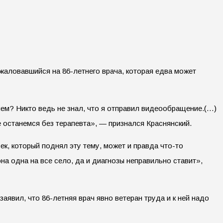
аловавшийся на 86-летнего врача, которая едва может
чем? Никто ведь не знал, что я отправил видеообращение.(…)
е останемся без терапевта», — признался Краснянский.
к, который поднял эту тему, может и правда что-то
на одна на все село, да и диагнозы неправильно ставит»,
явил, что 86-летняя врач явно ветеран труда и к ней надо