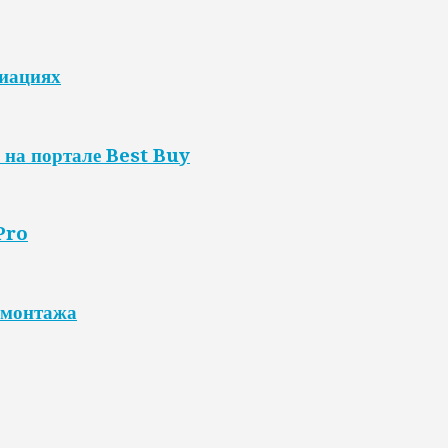
риациях
 на портале Best Buy
Pro
 монтажа