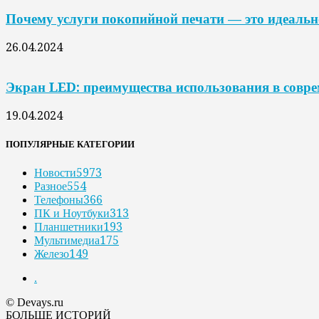
Почему услуги покопийной печати — это идеальн
26.04.2024
Экран LED: преимущества использования в совр
19.04.2024
ПОПУЛЯРНЫЕ КАТЕГОРИИ
Новости
5973
Разное
554
Телефоны
366
ПК и Ноутбуки
313
Планшетники
193
Мультимедиа
175
Железо
149
.
© Devays.ru
БОЛЬШЕ ИСТОРИЙ