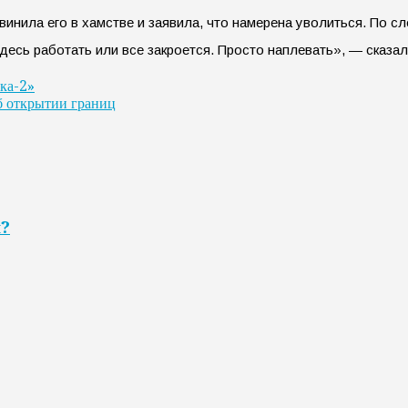
инила его в хамстве и заявила, что намерена уволиться. По сл
десь работать или все закроется. Просто наплевать», — сказал
ока-2»
б открытии границ
я?