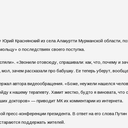
Юрий Краснянский из села Алакуртти Мурманской области, пож
мольцу» о последствиях своего поступка.
пяли». «Звонили отовсюду, спрашивали: как, что, почему и за
 мол, зачем рассказали про бабушку. Ее теперь уберут, вообщ
ержал автора видеообращения. «Боже, неужели нашелся челове
ду к нашему терапевту. Хамит жестко, будто я виновата, что о
аших докторов» — приводит МК их комментарии из интернета.
 пресс-конференции президента. В ответ на его слова Путин за
остараются поддержать жителей.