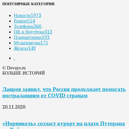
ПОПУЛЯРНЫЕ КАТЕГОРИИ
Новости
5973
Разное
554
Телефоны
366
ПК и Ноутбуки
313
Планшетники
193
Мультимедиа
175
Железо
149
.
© Devays.ru
БОЛЬШЕ ИСТОРИЙ
Лавров заявил, что Россия продолжает помогать
пострадавшим от COVID странам
20.11.2020
«Норникель» создаст курорт на плато Путорана