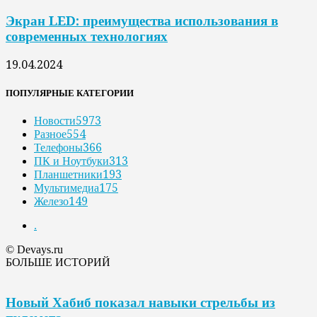
Экран LED: преимущества использования в
современных технологиях
19.04.2024
ПОПУЛЯРНЫЕ КАТЕГОРИИ
Новости
5973
Разное
554
Телефоны
366
ПК и Ноутбуки
313
Планшетники
193
Мультимедиа
175
Железо
149
.
© Devays.ru
БОЛЬШЕ ИСТОРИЙ
Новый Хабиб показал навыки стрельбы из