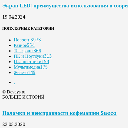
Экран LED: преимущества использования в совр
19.04.2024
ПОПУЛЯРНЫЕ КАТЕГОРИИ
Новости
5973
Разное
554
Телефоны
366
ПК и Ноутбуки
313
Планшетники
193
Мультимедиа
175
Железо
149
.
© Devays.ru
БОЛЬШЕ ИСТОРИЙ
Поломки и неисправности кофемашин Saeco
22.05.2020