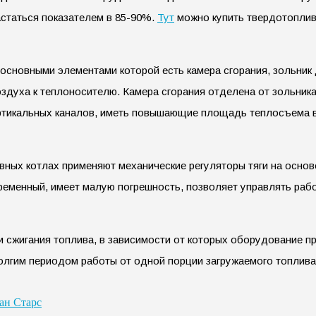
статься показателем в 85-90%.
Тут
можно купить твердотоплив
сновными элементами которой есть камера сгорания, зольник д
здуха к теплоносителю. Камера сгорания отделена от зольника
ртикальных каналов, иметь повышающие площадь теплосъема вс
ных котлах применяют механические регуляторы тяги на основ
ременный, имеет малую погрешность, позволяет управлять ра
 сжигания топлива, в зависимости от которых оборудование пр
долгим периодом работы от одной порции загружаемого топлива
ан Старс