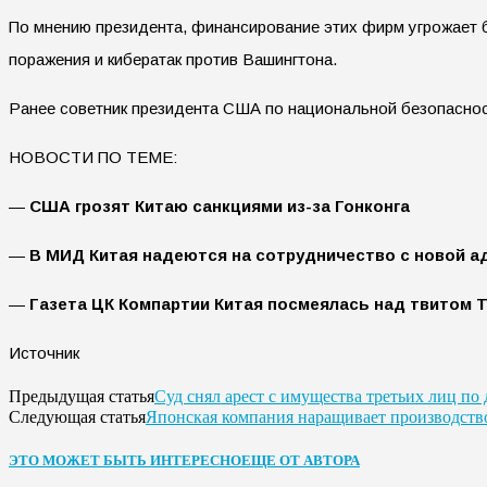
По мнению президента, финансирование этих фирм угрожает б
поражения и кибератак против Вашингтона.
Ранее советник президента США по национальной безопаснос
НОВОСТИ ПО ТЕМЕ:
—
США грозят Китаю санкциями из-за Гонконга
—
В МИД Китая надеются на сотрудничество с новой 
—
Газета ЦК Компартии Китая посмеялась над твитом 
Источник
Суд снял арест с имущества третьих лиц по
Предыдущая статья
Японская компания наращивает производств
Следующая статья
ЭТО МОЖЕТ БЫТЬ ИНТЕРЕСНО
ЕЩЕ ОТ АВТОРА