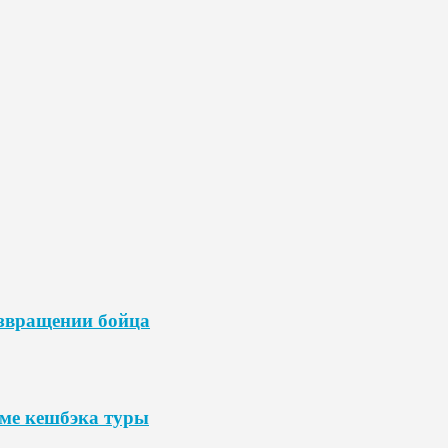
озвращении бойца
мме кешбэка туры