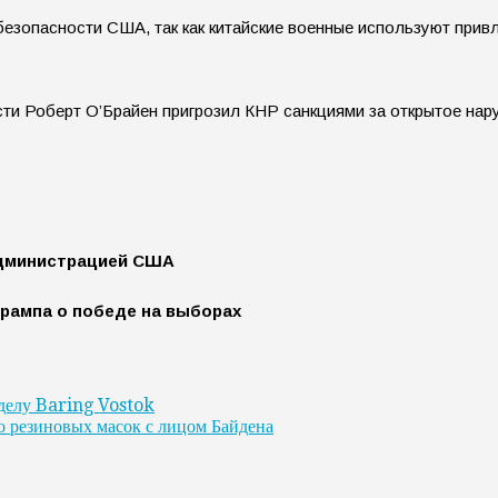
езопасности США, так как китайские военные используют прив
ти Роберт О’Брайен пригрозил КНР санкциями за открытое нар
администрацией США
Трампа о победе на выборах
 делу Baring Vostok
о резиновых масок с лицом Байдена