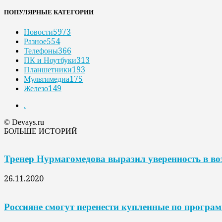
ПОПУЛЯРНЫЕ КАТЕГОРИИ
Новости
5973
Разное
554
Телефоны
366
ПК и Ноутбуки
313
Планшетники
193
Мультимедиа
175
Железо
149
.
© Devays.ru
БОЛЬШЕ ИСТОРИЙ
Тренер Нурмагомедова выразил уверенность в в
26.11.2020
Россияне смогут перенести купленные по програ