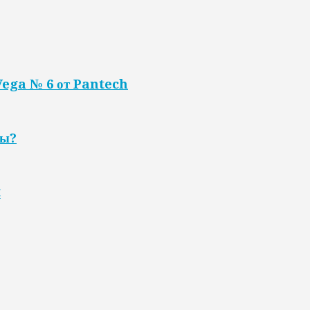
Vega № 6 от Pantech
ны?
C