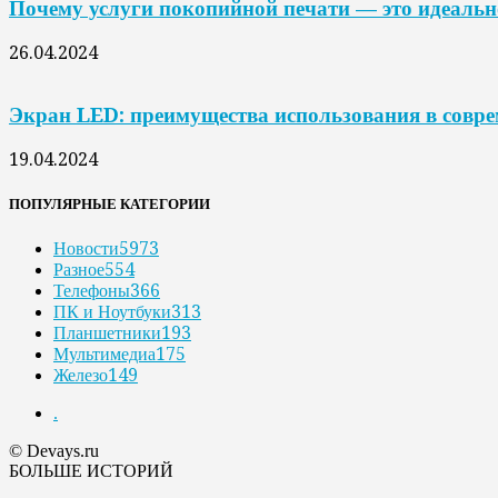
Почему услуги покопийной печати — это идеальн
26.04.2024
Экран LED: преимущества использования в совр
19.04.2024
ПОПУЛЯРНЫЕ КАТЕГОРИИ
Новости
5973
Разное
554
Телефоны
366
ПК и Ноутбуки
313
Планшетники
193
Мультимедиа
175
Железо
149
.
© Devays.ru
БОЛЬШЕ ИСТОРИЙ