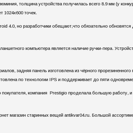
люминия, толщина устройства получилась всего 8.9 мм (у конку
т 1024х600 точек.
id 4.0, но разработчики обещают,что обязательно обновятся д
 планшетного компьютера является наличие ручки-пера. Устрой
иалов, задняя панель изготовлена из чёрного прорезиненного 
готовлена по технологии IPS и поддерживает до пяти одноврем
покупателя, компания Prestigio проделала большую работу, и
рнет магазин старинных вещей antikvar04.ru. Большой ассортим