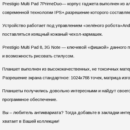
Prestigiо Multi Pad 7PrimeDuo— корпус гаджета выполнен из а
современной технологии IPS+,разрешение которого составляе
Устройство работает под управлением «зелёного робота»Andro
поставляться изящный кожаный чехол-кармашек.
Prestigio Multi Pad 8, 3G Note — ключевой «фишкой» данного
и возможность рисовать стилусом.
Планшет выполнен из высококачественных, не токсичных матер
Разрешение экрана стандартное: 1024х768 точек, матрица из
Планшеты получились довольно интересными и найдут своего 
программное обеспечение.
Вы – любитель антиквариата? Тогда добавьте в закладки инте
хватает в Вашей коллекции!