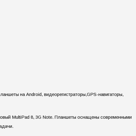
 планшеты на Android, видеорегистраторы,GPS-навигаторы,
вый MultiPad 8, 3G Note. Планшеты оснащены современными
задачи.