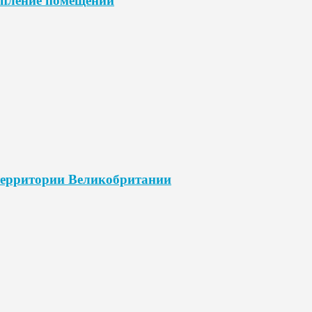
опление помещений
 территории Великобритании