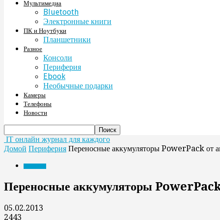
Мультимедиа
Bluetooth
Электронные книги
ПК и Ноутбуки
Планшетники
Разное
Консоли
Периферия
Ebook
Необычные подарки
Камеры
Телефоны
Новости
IT онлайн журнал для каждого
Домой
Периферия
Переносные аккумуляторы PowerPack от а
Периферия
Переносные аккумуляторы PowerPack
05.02.2013
2443