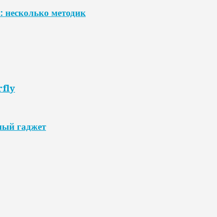
: несколько методик
rfly
мый гаджет