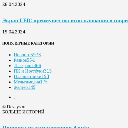
26.04.2024
Экран LED: преимущества использования в совр
19.04.2024
ПОПУЛЯРНЫЕ КАТЕГОРИИ
Новости
5973
Разное
554
Телефоны
366
ПК и Ноутбуки
313
Планшетники
193
Мультимедиа
175
Железо
149
.
© Devays.ru
БОЛЬШЕ ИСТОРИЙ
Причины поломки техники Apple