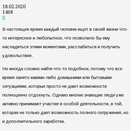
18.02.2020
1468
0
В настоящее время каждый человек ищет в своей жизни что-
то интересное и любопытное, что позволило бы ему
насладиться этими моментами, расслабиться и получить
удовольствие.
Но иногда сложно найти что-то подобное, потому что все
время занято какими-либо домашними или бытовыми
ситуациями, которые просто не дают возможности
полноценно отдохнуть. Однако многие знающие люди уже
активно принимают участие в особой деятельности, в той,
которая не только дает возможность полного погружения, но
и дополнительного заработка.