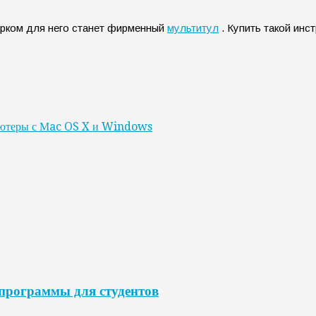
арком для него станет фирменный
мультитул
. Купить такой инс
ьютеры с Мac OS X и Windows
программы для студентов