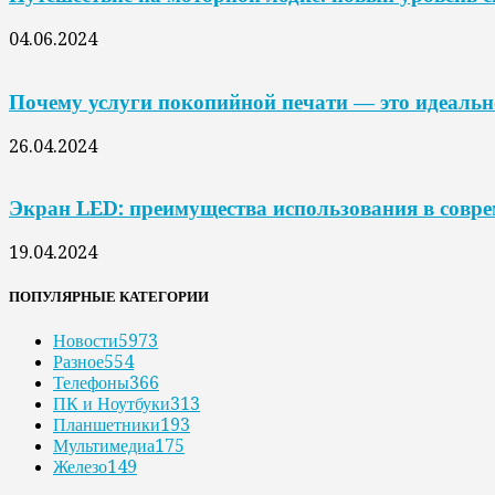
04.06.2024
Почему услуги покопийной печати — это идеальн
26.04.2024
Экран LED: преимущества использования в совр
19.04.2024
ПОПУЛЯРНЫЕ КАТЕГОРИИ
Новости
5973
Разное
554
Телефоны
366
ПК и Ноутбуки
313
Планшетники
193
Мультимедиа
175
Железо
149