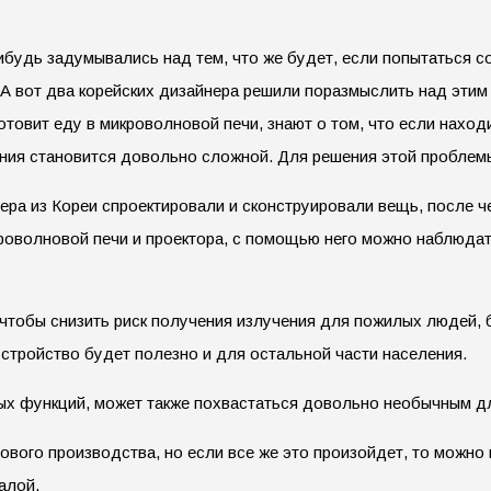
ибудь задумывались над тем, что же будет, если попытаться 
А вот два корейских дизайнера решили поразмыслить над этим 
готовит еду в микроволновой печи, знают о том, что если наход
ния становится довольно сложной. Для решения этой проблемы
ера из Кореи спроектировали и сконструировали вещь, после чег
роволновой печи и проектора, с помощью него можно наблюдат
 чтобы снизить риск получения излучения для пожилых людей, 
устройство будет полезно и для остальной части населения.
чных функций, может также похвастаться довольно необычным 
ового производства, но если все же это произойдет, то можно
алой.