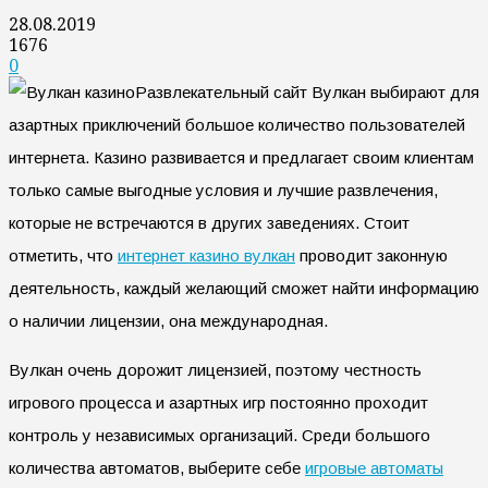
28.08.2019
1676
0
Развлекательный сайт Вулкан выбирают для
азартных приключений большое количество пользователей
интернета. Казино развивается и предлагает своим клиентам
только самые выгодные условия и лучшие развлечения,
которые не встречаются в других заведениях. Стоит
отметить, что
интернет казино вулкан
проводит законную
деятельность, каждый желающий сможет найти информацию
о наличии лицензии, она международная.
Вулкан очень дорожит лицензией, поэтому честность
игрового процесса и азартных игр постоянно проходит
контроль у независимых организаций. Среди большого
количества автоматов, выберите себе
игровые автоматы