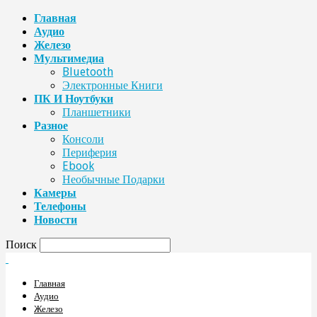
Главная
Аудио
Железо
Мультимедиа
Bluetooth
Электронные Книги
ПК И Ноутбуки
Планшетники
Разное
Консоли
Периферия
Ebook
Необычные Подарки
Камеры
Телефоны
Новости
Поиск
Главная
Аудио
Железо