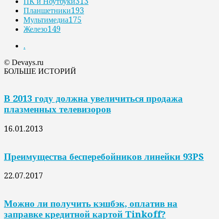
ПК и Ноутбуки
313
Планшетники
193
Мультимедиа
175
Железо
149
.
© Devays.ru
БОЛЬШЕ ИСТОРИЙ
В 2013 году должна увеличиться продажа
плазменных телевизоров
16.01.2013
Преимущества бесперебойников линейки 93PS
22.07.2017
Можно ли получить кэшбэк, оплатив на
заправке кредитной картой Tinkoff?