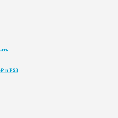
вать
SP и PS3