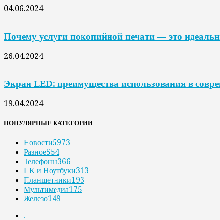
04.06.2024
Почему услуги покопийной печати — это идеальн
26.04.2024
Экран LED: преимущества использования в совр
19.04.2024
ПОПУЛЯРНЫЕ КАТЕГОРИИ
Новости
5973
Разное
554
Телефоны
366
ПК и Ноутбуки
313
Планшетники
193
Мультимедиа
175
Железо
149
.