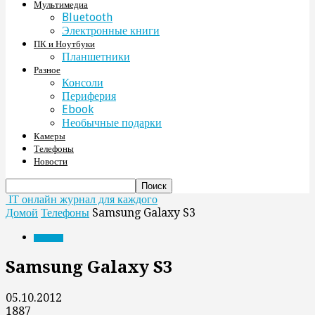
Мультимедиа
Bluetooth
Электронные книги
ПК и Ноутбуки
Планшетники
Разное
Консоли
Периферия
Ebook
Необычные подарки
Камеры
Телефоны
Новости
IT онлайн журнал для каждого
Домой
Телефоны
Samsung Galaxy S3
Телефоны
Samsung Galaxy S3
05.10.2012
1887