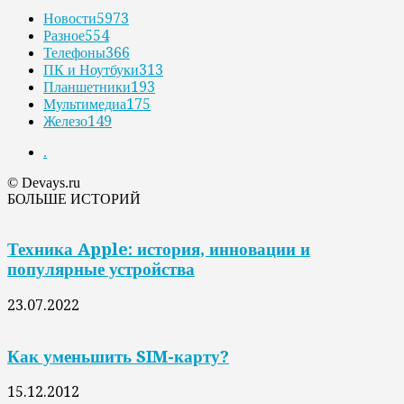
Новости
5973
Разное
554
Телефоны
366
ПК и Ноутбуки
313
Планшетники
193
Мультимедиа
175
Железо
149
.
© Devays.ru
БОЛЬШЕ ИСТОРИЙ
Техника Apple: история, инновации и
популярные устройства
23.07.2022
Как уменьшить SIM-карту?
15.12.2012