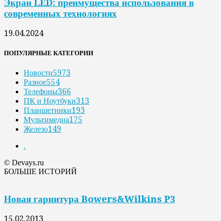
Экран LED: преимущества использования в
современных технологиях
19.04.2024
ПОПУЛЯРНЫЕ КАТЕГОРИИ
Новости
5973
Разное
554
Телефоны
366
ПК и Ноутбуки
313
Планшетники
193
Мультимедиа
175
Железо
149
.
© Devays.ru
БОЛЬШЕ ИСТОРИЙ
Новая гарнитура Bowers&Wilkins P3
15.02.2013