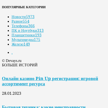
ПОПУЛЯРНЫЕ КАТЕГОРИИ
Новости
5973
Разное
554
Телефоны
366
ПК и Ноутбуки
313
Планшетники
193
Мультимедиа
175
Железо
149
.
© Devays.ru
БОЛЬШЕ ИСТОРИЙ
Онлайн казино Pin Up регистрация: игровой
ассортимент ресурса
28.01.2023
Бытовая техника: какие неисправности