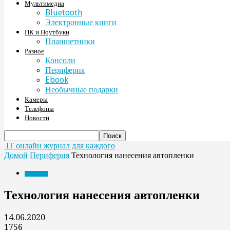
Мультимедиа
Bluetooth
Электронные книги
ПК и Ноутбуки
Планшетники
Разное
Консоли
Периферия
Ebook
Необычные подарки
Камеры
Телефоны
Новости
IT онлайн журнал для каждого
Домой
Периферия
Технология нанесения автопленки
Периферия
Технология нанесения автопленки
14.06.2020
1756