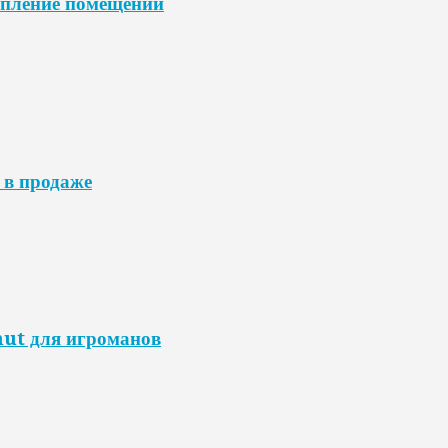
опление помещений
 в продаже
mut для игроманов