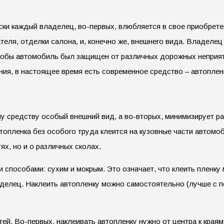
ски каждый владелец, во-первых, влюбляется в свое приобретен
теля, отделки салона, и, конечно же, внешнего вида.
Владелец х
чтобы автомобиль был защищен от различных дорожных неприятн
ения, в настоящее время есть современное средство – автоплен
му средству особый внешний вид, а во-вторых, минимизирует р
опленка без особого труда клеится на кузовные части автомоб
ях, но и о различных сколах.
способами: сухим и мокрым. Это означает, что клеить пленку м
аделец. Наклеить автопленку можно самостоятельно (лучше с 
ей. Во-первых, наклеивать автопленку нужно от центра к краям,