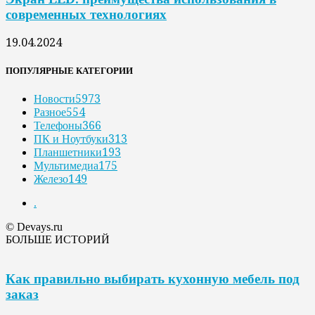
современных технологиях
19.04.2024
ПОПУЛЯРНЫЕ КАТЕГОРИИ
Новости
5973
Разное
554
Телефоны
366
ПК и Ноутбуки
313
Планшетники
193
Мультимедиа
175
Железо
149
.
© Devays.ru
БОЛЬШЕ ИСТОРИЙ
Как правильно выбирать кухонную мебель под
заказ