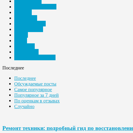
Мультимедиа
Необычные подарки
Новости
Периферия
ПК и Ноутбуки
Планшетники
Разное
Спорт
Телефоны
Технологии
Электронные книги
Последнее
Последнее
Обсуждаемые посты
Самое популярное
Популярное за 7 дней
По оценкам в отзывах
Случайно
Ремонт техники: подробный гид по восстановлен