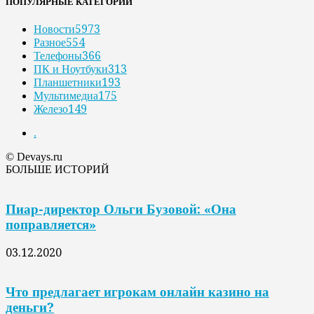
ПОПУЛЯРНЫЕ КАТЕГОРИИ
Новости
5973
Разное
554
Телефоны
366
ПК и Ноутбуки
313
Планшетники
193
Мультимедиа
175
Железо
149
.
© Devays.ru
БОЛЬШЕ ИСТОРИЙ
Пиар-директор Ольги Бузовой: «Она
поправляется»
03.12.2020
Что предлагает игрокам онлайн казино на
деньги?