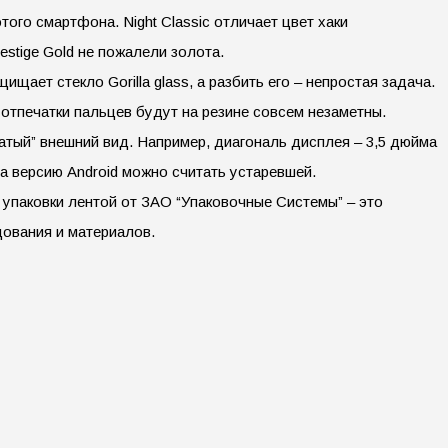
ого смартфона. Night Classic отличает цвет хаки
restige Gold не пожалели золота.
ет стекло Gorilla glass, а разбить его – непростая задача.
А отпечатки пальцев будут на резине совсем незаметны.
гатый” внешний вид. Например, диагональ дисплея – 3,5 дюйма
, а версию Android можно считать устаревшей.
 упаковки лентой от ЗАО “Упаковочные Системы” – это
ования и материалов.