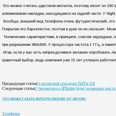
Его можно считать царством металла, поэтому весит он 160 гр
алюминиевая накладка, находящаяся на задней части. У Night R
Вообще, внешний вид телефона очень футуристический, это св
Покрытие его бархатистое, поэтом в руке он не скользит. Мож
Технические характеристики, в принципе, совсем заурядные, 
при разрешении 480х800. У процессора частота 1 ГГц, а памяти
Итак, если у вас есть непреодолимое желание опробовать лю
грамотный выбор, ведь компания уже 15 лет успешно работа
О китайской сенсации JiaYu G4
Предыдущая статья
У бюджетного iPhone будет возможно шесть
Следующая статья
ЭТО МОЖЕТ БЫТЬ ИНТЕРЕСНО
ЕЩЕ ОТ АВТОРА
Телефоны