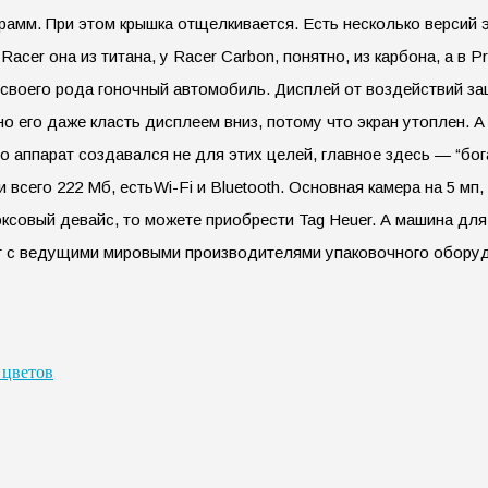
амм. При этом крышка отщелкивается. Есть несколько версий эт
acer она из титана, у Racer Carbon, понятно, из карбона, а в P
оего рода гоночный автомобиль. Дисплей от воздействий защища
но его даже класть дисплеем вниз, потому что экран утоплен. 
но аппарат создавался не для этих целей, главное здесь — “бо
 всего 222 Мб, естьWi-Fi и Bluetooth. Основная камера на 5 мп
ксовый девайс, то можете приобрести Tag Heuer. А машина для
ет с ведущими мировыми производителями упаковочного оборуд
 цветов