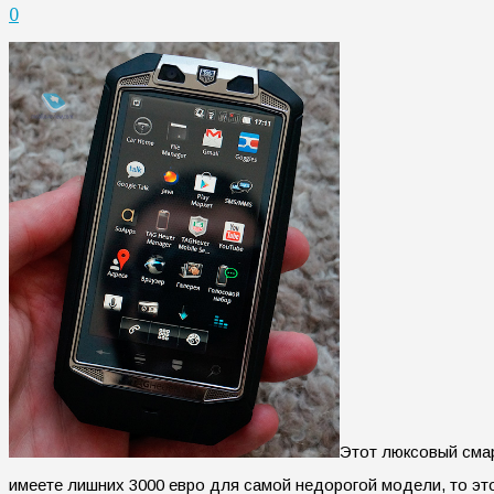
0
Этот люксовый смар
имеете лишних 3000 евро для самой недорогой модели, то эт