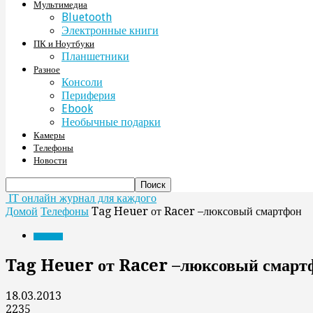
Мультимедиа
Bluetooth
Электронные книги
ПК и Ноутбуки
Планшетники
Разное
Консоли
Периферия
Ebook
Необычные подарки
Камеры
Телефоны
Новости
IT онлайн журнал для каждого
Домой
Телефоны
Tag Heuer от Racer –люксовый смартфон
Телефоны
Tag Heuer от Racer –люксовый смарт
18.03.2013
2235