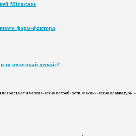
цией Miracast
анного форм-фактора
или полезный девайс?
и возрастают и человеческие потребности. Механические клавиатуры –