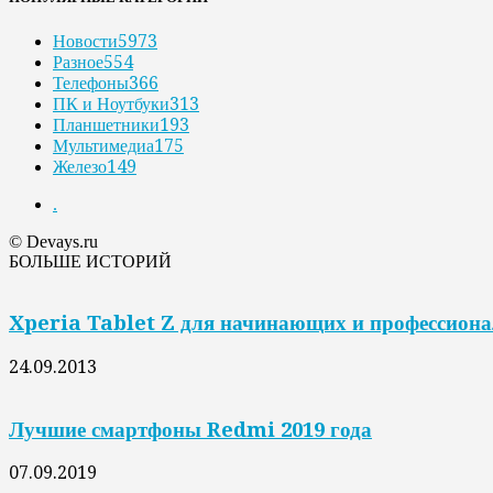
Новости
5973
Разное
554
Телефоны
366
ПК и Ноутбуки
313
Планшетники
193
Мультимедиа
175
Железо
149
.
© Devays.ru
БОЛЬШЕ ИСТОРИЙ
Xperia Tablet Z для начинающих и профессион
24.09.2013
Лучшие смартфоны Redmi 2019 года
07.09.2019